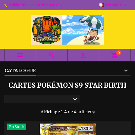

Téléphone:
+33 6 20 50 40 33
Français
0



shopping_cart
CATALOGUE
CARTES POKÉMON S9 STAR BIRTH

Affichage 1-4 de 4 article(s)
En Stock