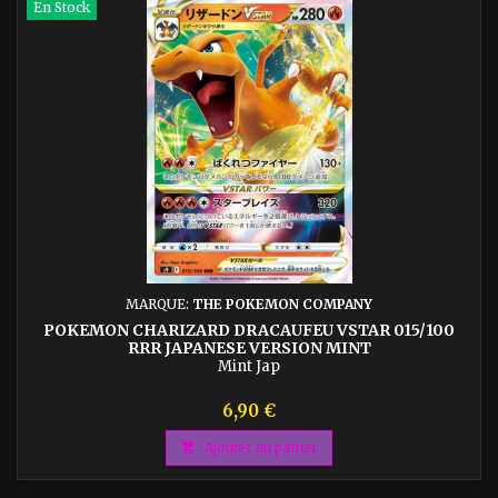
En Stock
MARQUE:
THE POKEMON COMPANY
POKEMON CHARIZARD DRACAUFEU VSTAR 015/100
RRR JAPANESE VERSION MINT
Mint Jap
Prix
6,90 €

Ajouter au panier