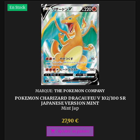
En Stock
MARQUE:
THE POKEMON COMPANY
POKEMON CHARIZARD DRACAUFEU V 102/100 SR
JAPANESE VERSION MINT
Mint Jap
Prix
27,90 €

Ajouter au panier