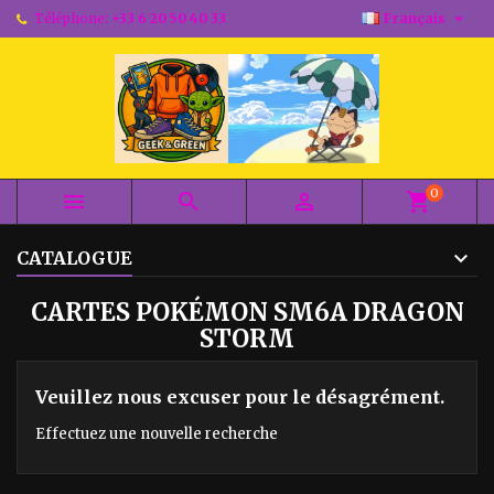

Téléphone:
+33 6 20 50 40 33
Français
0



shopping_cart
CATALOGUE
CARTES POKÉMON SM6A DRAGON
STORM
Veuillez nous excuser pour le désagrément.
Effectuez une nouvelle recherche