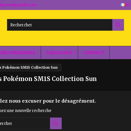
andgreen@gmail.com
Fr

PRÉCOMMANDES
CATALOGUE
CONTACT
s Pokémon SM1S Collection Sun
s Pokémon SM1S Collection Sun
llez nous excuser pour le désagrément.
uez une nouvelle recherche
