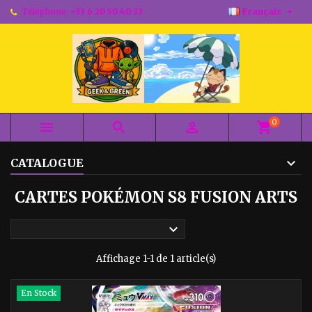

Téléphone:
+33 6 20 50 40 33
Français
0



shopping_cart
CATALOGUE
CARTES POKÉMON S8 FUSION ARTS

Affichage 1-1 de 1 article(s)
En Stock