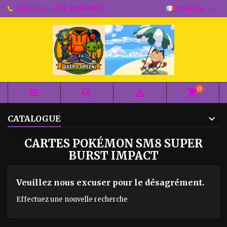

Téléphone:
+33 6 20 50 40 33
Français
0



shopping_cart
CATALOGUE
CARTES POKÉMON SM8 SUPER
BURST IMPACT
Veuillez nous excuser pour le désagrément.
Effectuez une nouvelle recherche