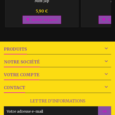
Mint Jap
Mi
Prix
P
5,90 €
3

Ajouter au panier

Ajou

PRODUITS

NOTRE SOCIÉTÉ

VOTRE COMPTE

CONTACT
LETTRE D'INFORMATIONS