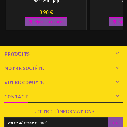
VE
Near Mint Jap
Mi
Prix
P
3,90 €
3

Ajouter au panier

Ajou

PRODUITS

NOTRE SOCIÉTÉ

VOTRE COMPTE

CONTACT
LETTRE D'INFORMATIONS