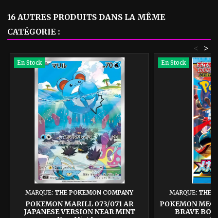
16 AUTRES PRODUITS DANS LA MÊME
CATÉGORIE :
<
>
En Stock
En Stock
MARQUE:
THE POKEMON COMPANY
MARQUE:
THE 
POKEMON MARILL 073/071 AR
POKEMON MEGA
JAPANESE VERSION NEAR MINT
BRAVE BOO